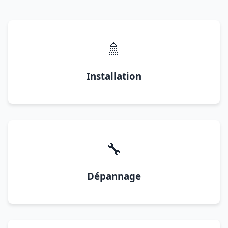
🚿
Installation
🔧
Dépannage