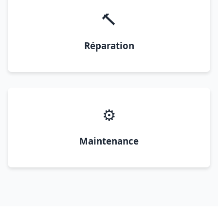
🔨
Réparation
⚙️
Maintenance