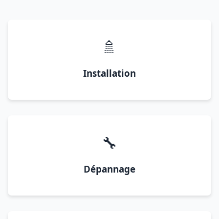
🚿
Installation
🔧
Dépannage