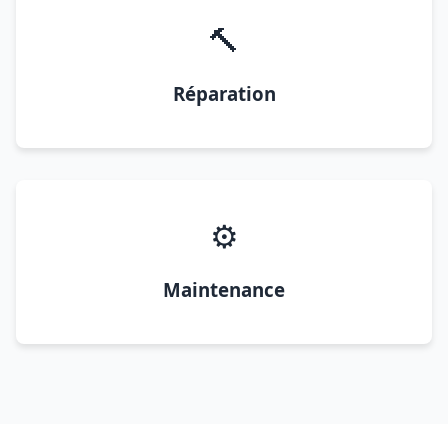
🔨
Réparation
⚙️
Maintenance