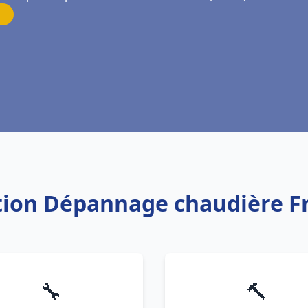
ation Dépannage chaudière F
🔧
🔨