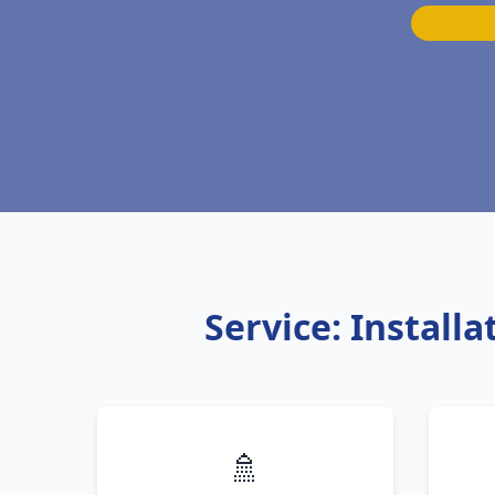
Service: Install
🚿