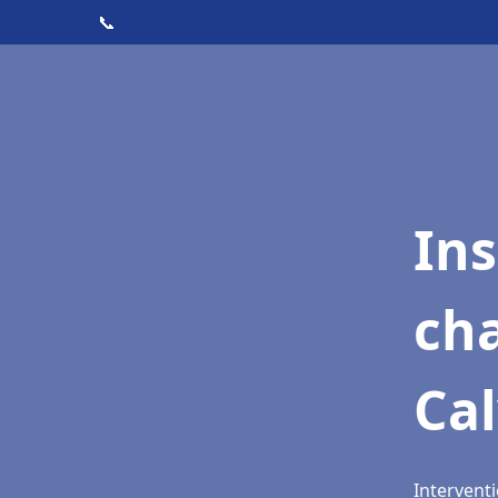
📞
In
cha
Cal
Interventi