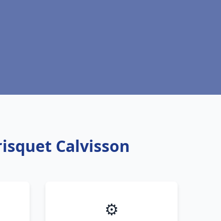
risquet Calvisson
⚙️