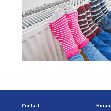
Contact
Horair