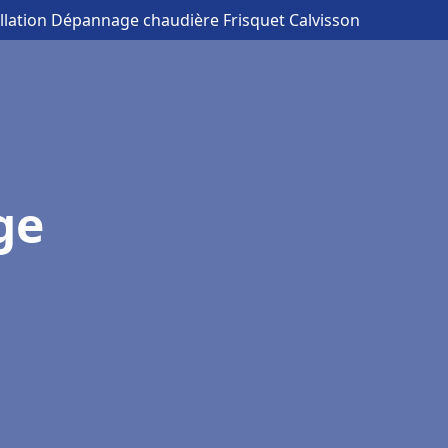
allation Dépannage chaudière Frisquet Calvisson
ge