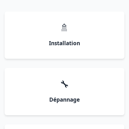
🚿
Installation
🔧
Dépannage