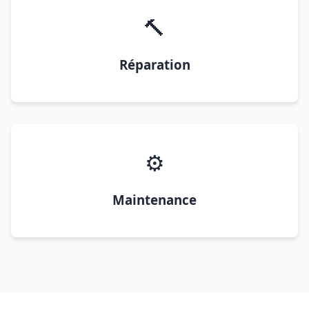
🔨
Réparation
⚙️
Maintenance