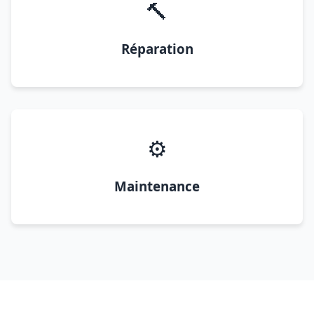
🔨
Réparation
⚙️
Maintenance