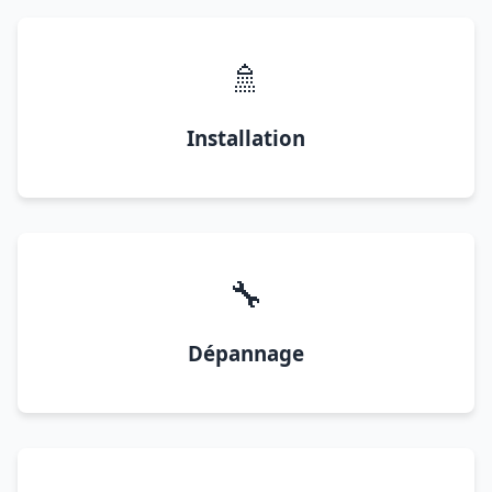
🚿
Installation
🔧
Dépannage