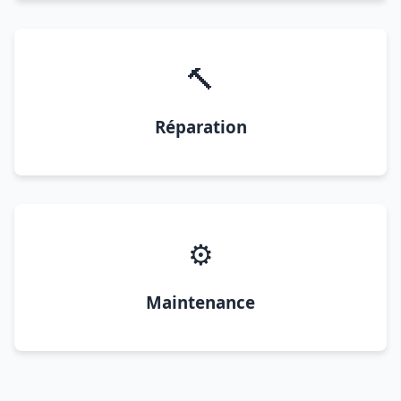
🔨
Réparation
⚙️
Maintenance