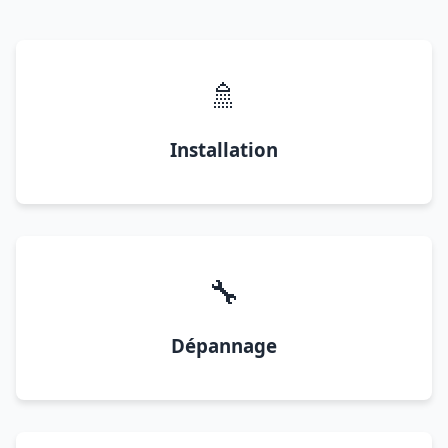
🚿
Installation
🔧
Dépannage