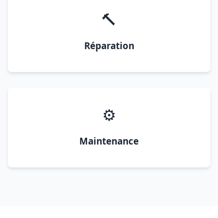
🔨
Réparation
⚙️
Maintenance