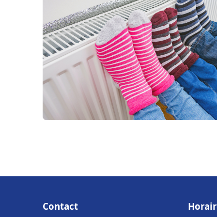
Contact
Horair