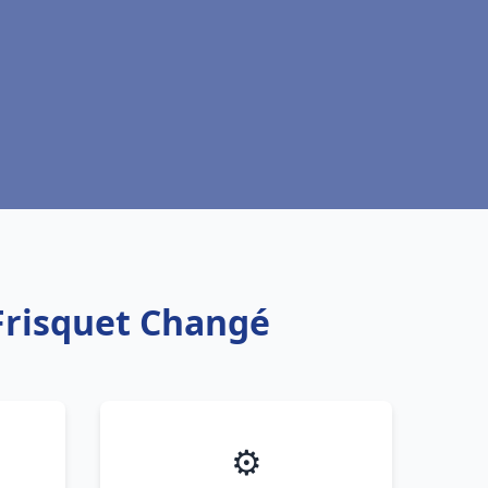
Frisquet Changé
⚙️