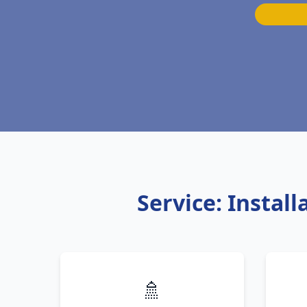
Service: Insta
🚿