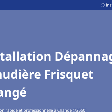
🕒 In
stallation Dépanna
udière Frisquet
angé
ion rapide et professionnelle à Changé (72560)