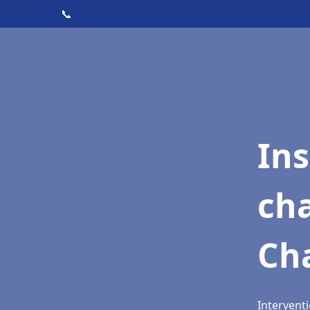
📞
In
cha
Ch
Intervent