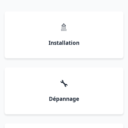
🚿
Installation
🔧
Dépannage