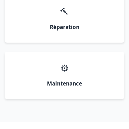
🔨
Réparation
⚙️
Maintenance