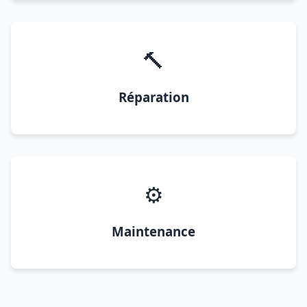
🔨
Réparation
⚙️
Maintenance