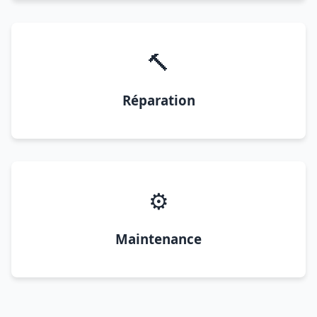
🔨
Réparation
⚙️
Maintenance