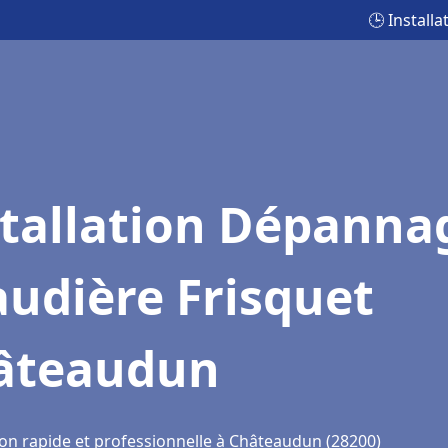
🕒 Install
stallation Dépanna
udière Frisquet
âteaudun
ion rapide et professionnelle à Châteaudun (28200)