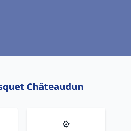
risquet Châteaudun
⚙️