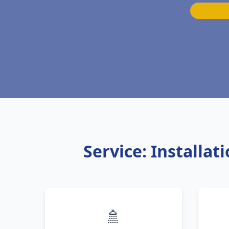
Service: Installa
🚿