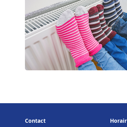
Contact
Horair