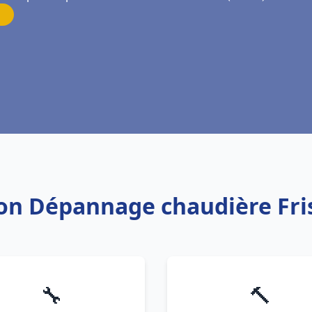
tion Dépannage chaudière F
🔧
🔨