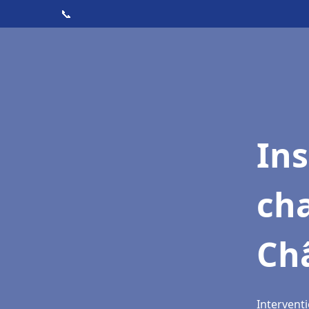
📞
In
cha
Ch
Intervent