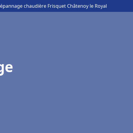
 Dépannage chaudière Frisquet Châtenoy le Royal
ge