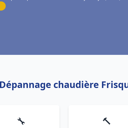
n Dépannage chaudière Frisq
🔧
🔨