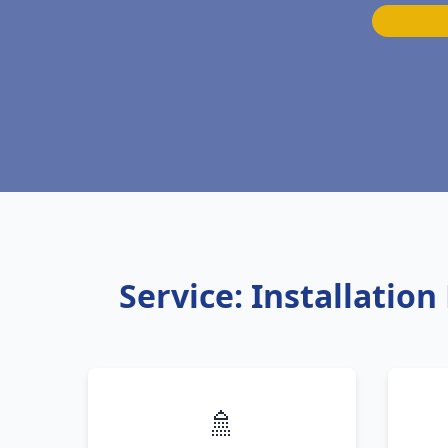
Service: Installatio
🚿