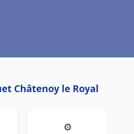
uet Châtenoy le Royal
⚙️