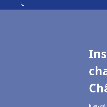
📞
In
cha
Châ
Interventi