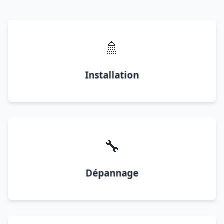
🚿
Installation
🔧
Dépannage