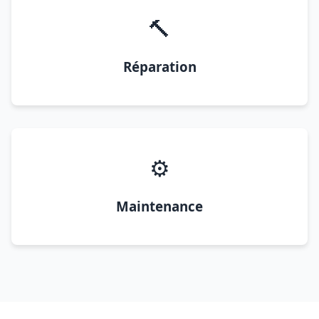
🔨
Réparation
⚙️
Maintenance