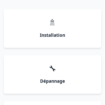
🚿
Installation
🔧
Dépannage