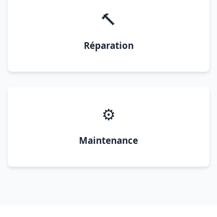
🔨
Réparation
⚙️
Maintenance