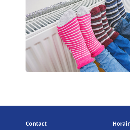
Contact
Horair