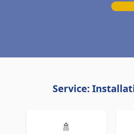
Service: Install
🚿