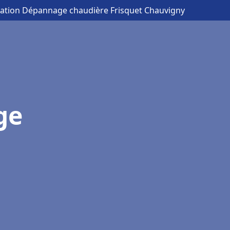
llation Dépannage chaudière Frisquet Chauvigny
ge