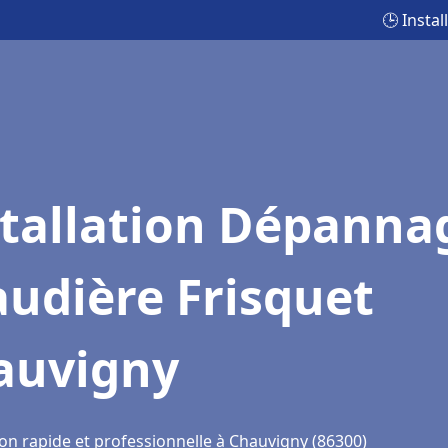
🕒 Insta
stallation Dépanna
udière Frisquet
auvigny
ion rapide et professionnelle à Chauvigny (86300)