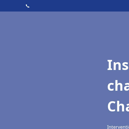
📞
In
cha
Ch
Intervent