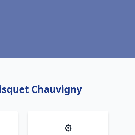
risquet Chauvigny
⚙️