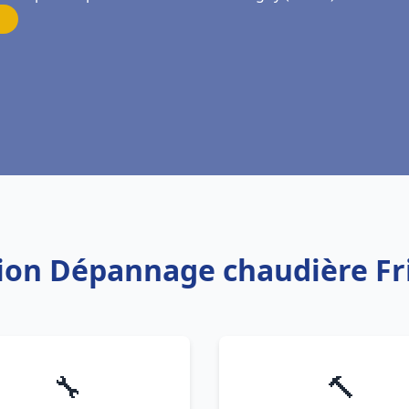
ation Dépannage chaudière F
🔧
🔨