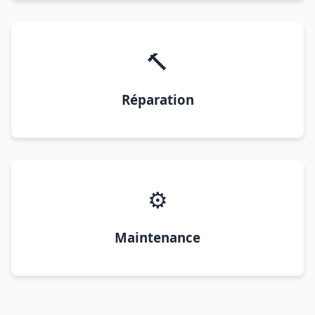
🔨
Réparation
⚙️
Maintenance