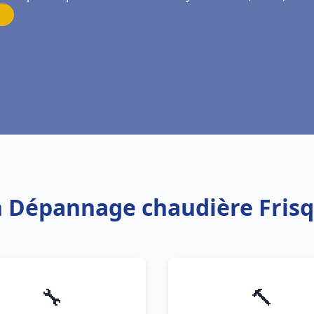
on Dépannage chaudière Frisq
🔧
🔨