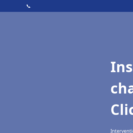
📞
In
cha
Cli
Interventi