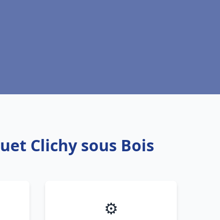
uet Clichy sous Bois
⚙️