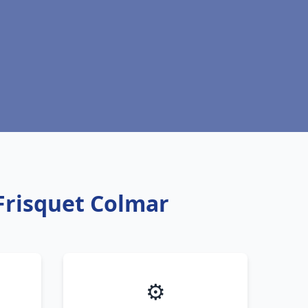
Frisquet Colmar
⚙️