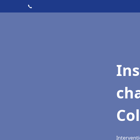
📞
In
cha
Co
Intervent