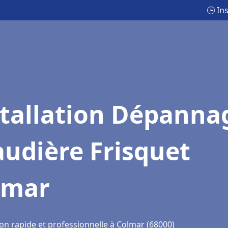
🕒 In
stallation Dépanna
udière Frisquet
lmar
ion rapide et professionnelle à Colmar (68000)