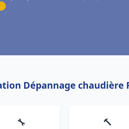
llation Dépannage chaudière 
🔧
🔨