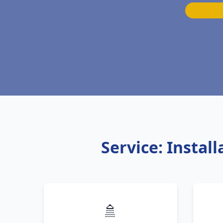
Service: Insta
🚿