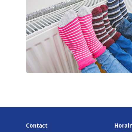
Contact
Horair