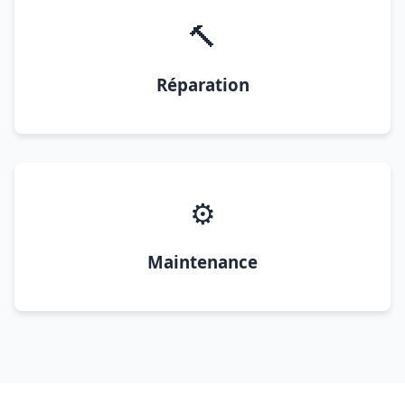
🔨
Réparation
⚙️
Maintenance