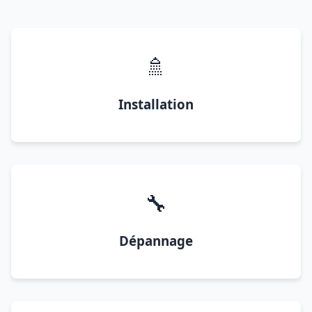
🚿
Installation
🔧
Dépannage