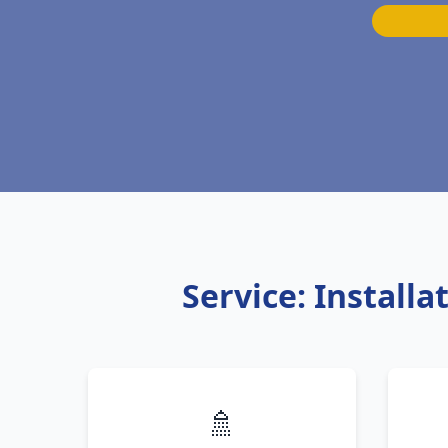
Service: Install
🚿