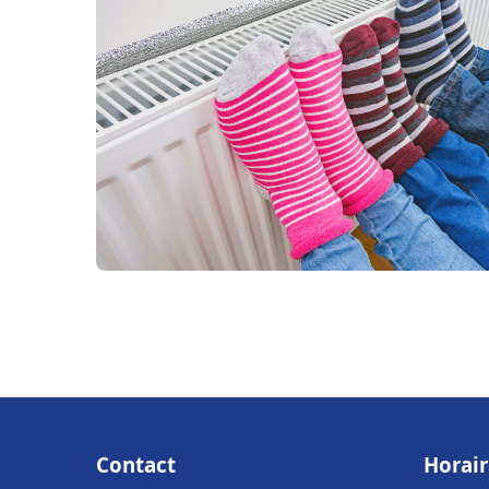
Contact
Horair