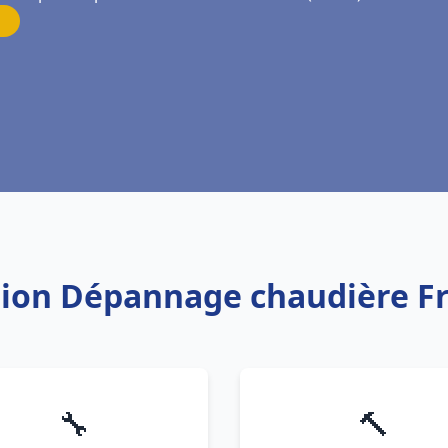
ation Dépannage chaudière F
🔧
🔨