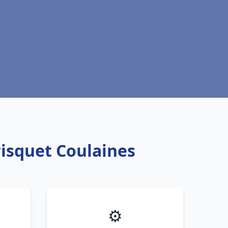
risquet Coulaines
⚙️