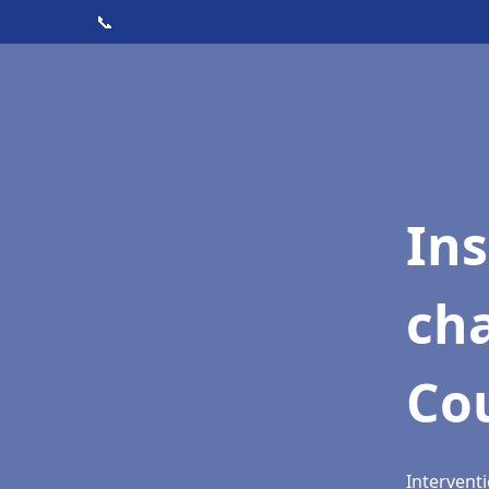
📞
In
cha
Co
Interventi