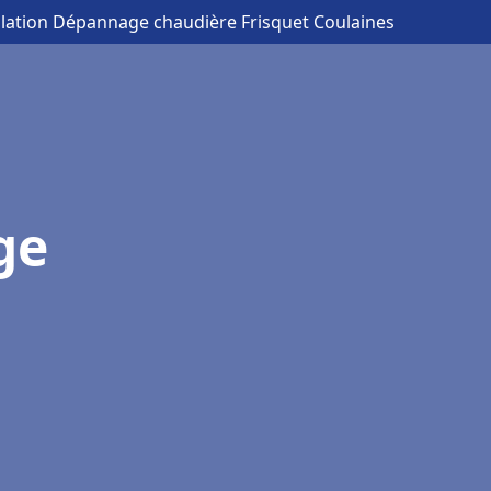
allation Dépannage chaudière Frisquet Coulaines
ge