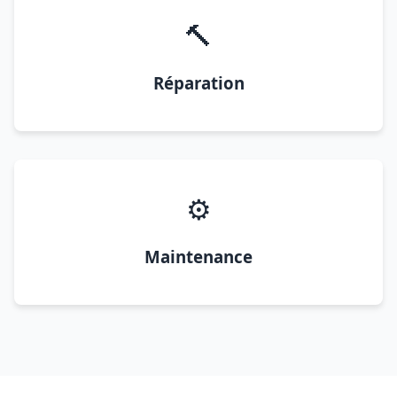
🔨
Réparation
⚙️
Maintenance