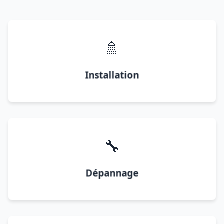
🚿
Installation
🔧
Dépannage