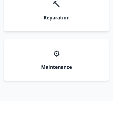
🔨
Réparation
⚙️
Maintenance