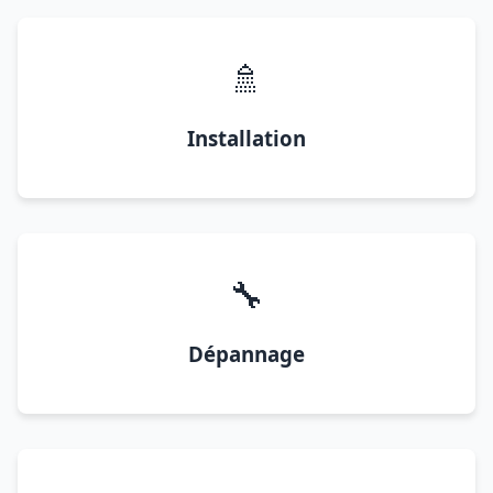
🚿
Installation
🔧
Dépannage