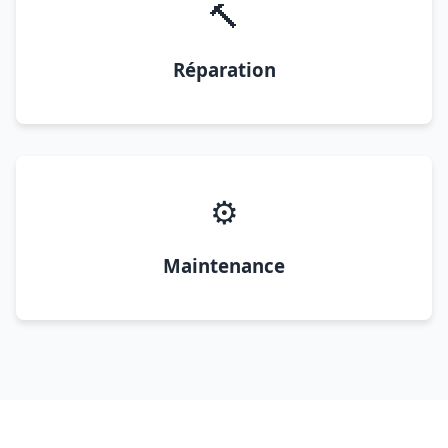
🔨
Réparation
⚙️
Maintenance