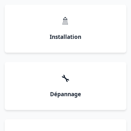
🚿
Installation
🔧
Dépannage