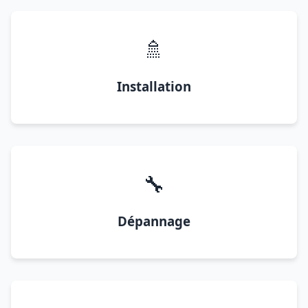
🚿
Installation
🔧
Dépannage