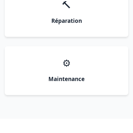
🔨
Réparation
⚙️
Maintenance