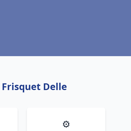
 Frisquet Delle
⚙️