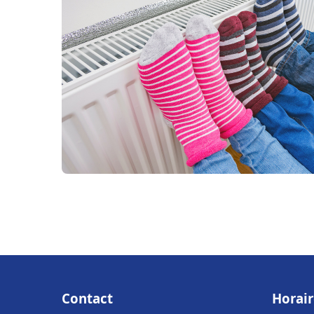
Contact
Horair