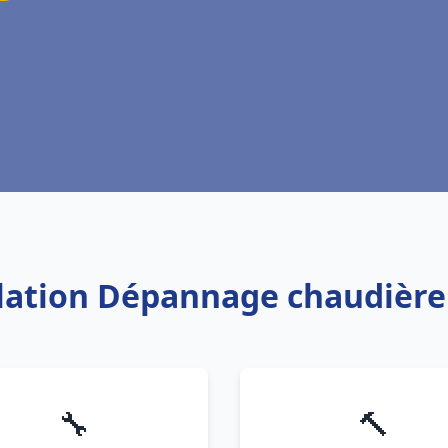
llation Dépannage chaudière
🔧
🔨