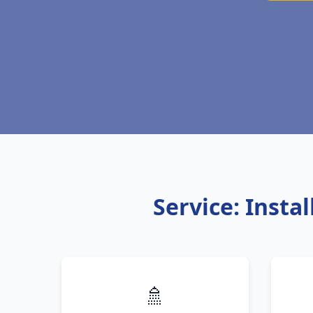
Service: Insta
🚿