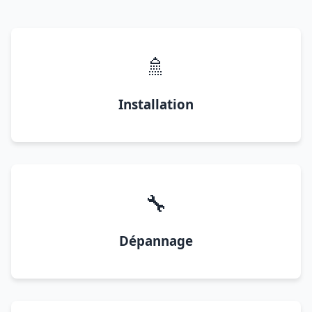
🚿
Installation
🔧
Dépannage