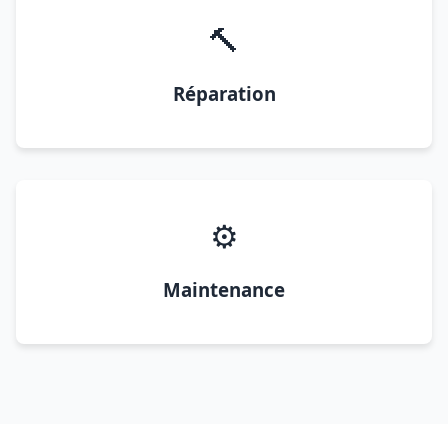
🔨
Réparation
⚙️
Maintenance