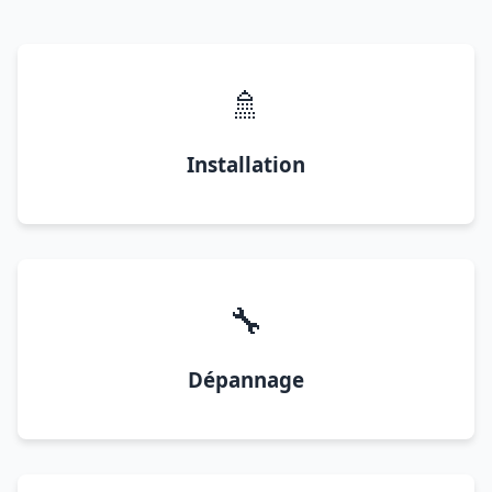
🚿
Installation
🔧
Dépannage