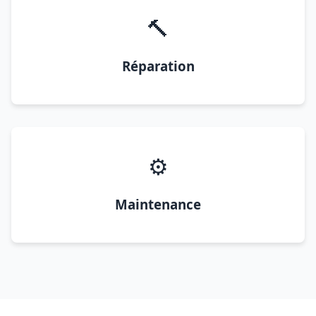
🔨
Réparation
⚙️
Maintenance