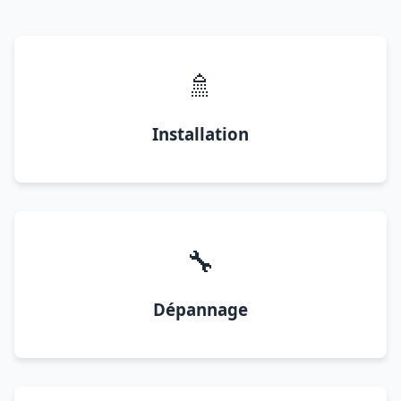
🚿
Installation
🔧
Dépannage