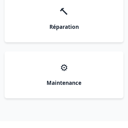
🔨
Réparation
⚙️
Maintenance