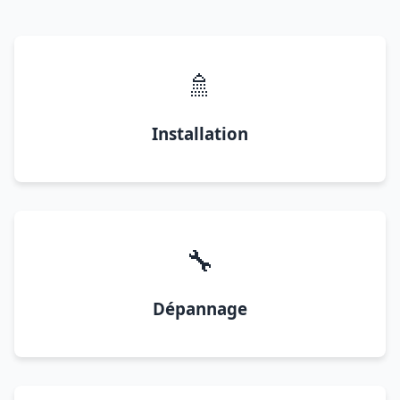
🚿
Installation
🔧
Dépannage