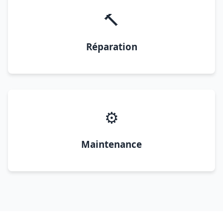
🔨
Réparation
⚙️
Maintenance