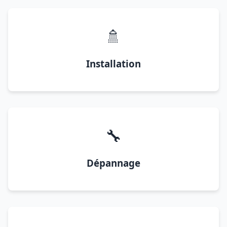
🚿
Installation
🔧
Dépannage