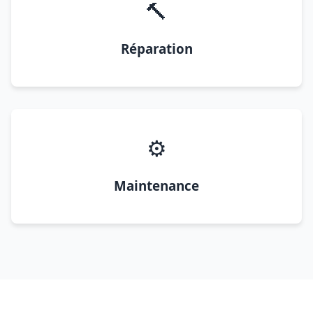
🔨
Réparation
⚙️
Maintenance