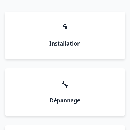
🚿
Installation
🔧
Dépannage