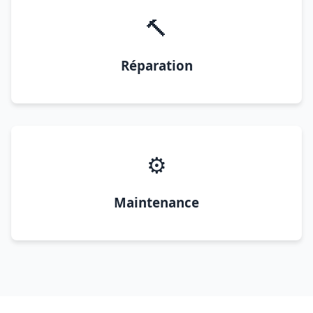
🔨
Réparation
⚙️
Maintenance