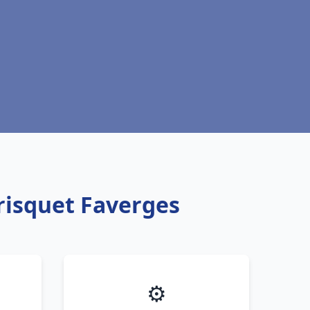
risquet Faverges
⚙️