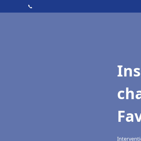
📞
In
cha
Fa
Interventi