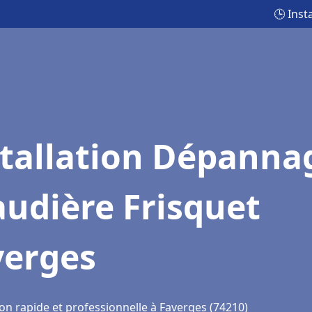
🕒 Inst
stallation Dépanna
udière Frisquet
verges
on rapide et professionnelle à Faverges (74210)