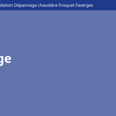
allation Dépannage chaudière Frisquet Faverges
ge