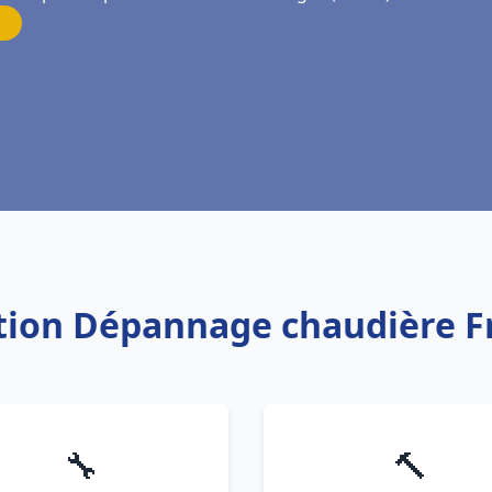
lation Dépannage chaudière F
🔧
🔨