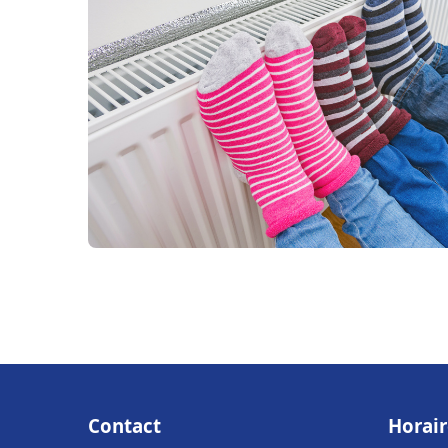
Contact
Horair