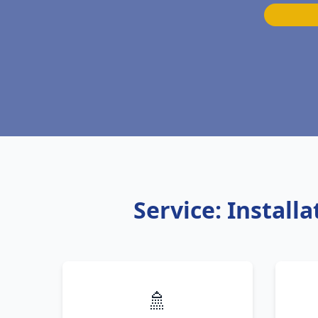
Service: Instal
🚿