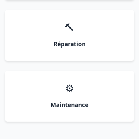
🔨
Réparation
⚙️
Maintenance