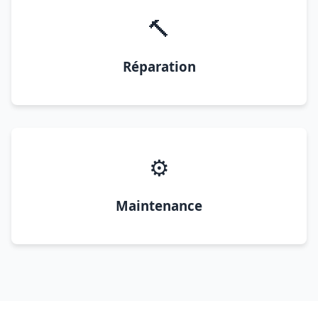
🔨
Réparation
⚙️
Maintenance