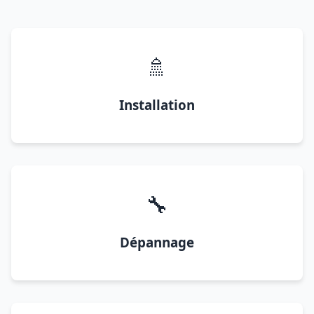
🚿
Installation
🔧
Dépannage