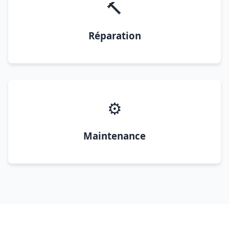
🔨
Réparation
⚙️
Maintenance