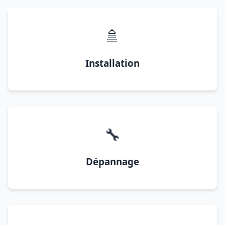
🚿
Installation
🔧
Dépannage