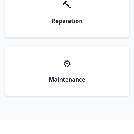
🔨
Réparation
⚙️
Maintenance