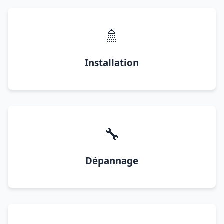
🚿
Installation
🔧
Dépannage