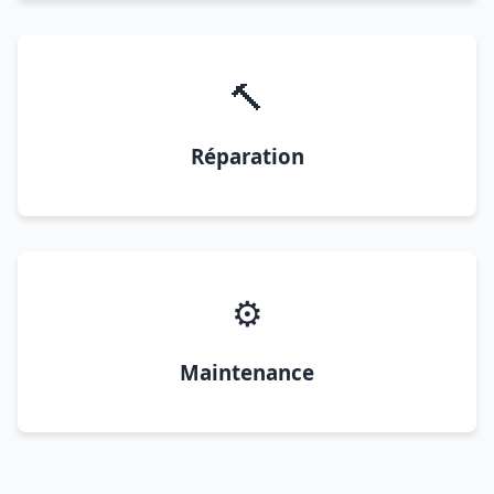
🔨
Réparation
⚙️
Maintenance