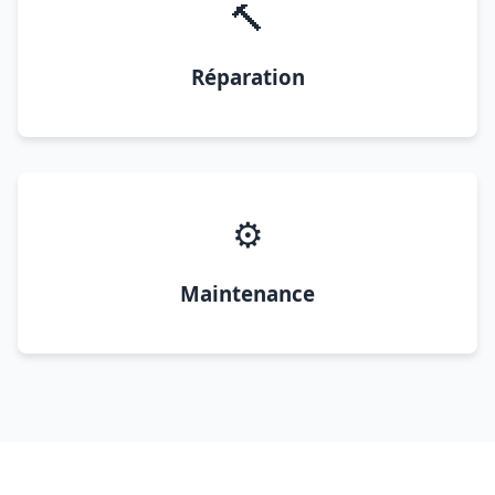
🔨
Réparation
⚙️
Maintenance