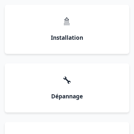
🚿
Installation
🔧
Dépannage