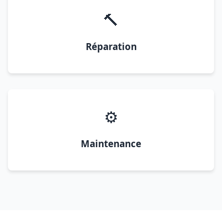
🔨
Réparation
⚙️
Maintenance