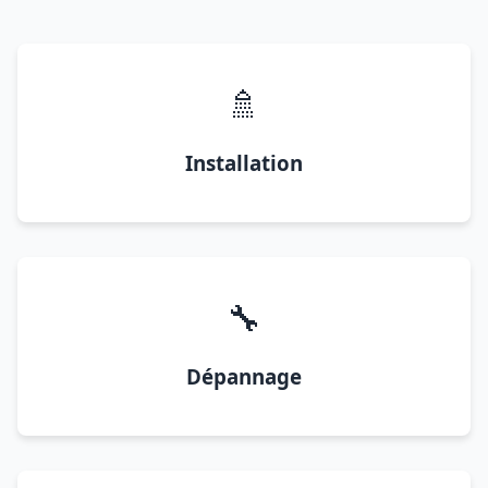
🚿
Installation
🔧
Dépannage