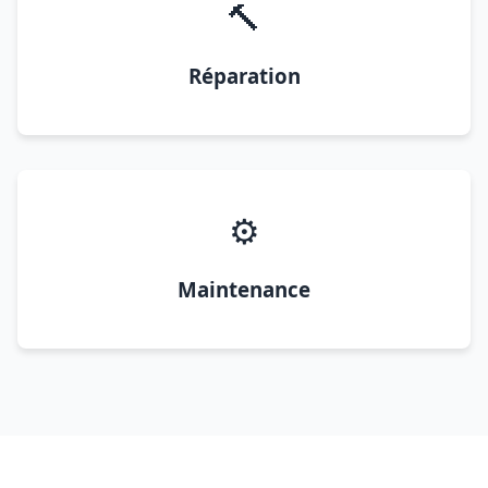
🔨
Réparation
⚙️
Maintenance