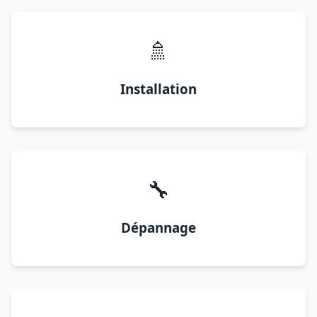
🚿
Installation
🔧
Dépannage