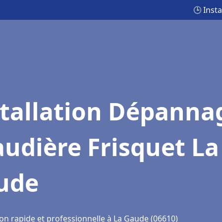
🕒 Inst
stallation Dépanna
udière Frisquet La
ude
ion rapide et professionnelle à La Gaude (06610)