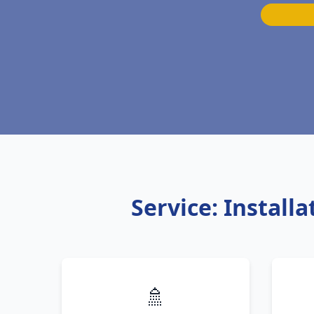
Service: Instal
🚿