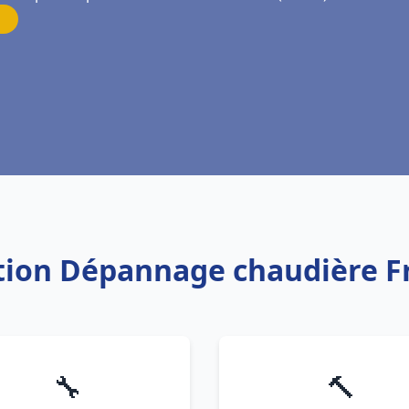
lation Dépannage chaudière F
🔧
🔨