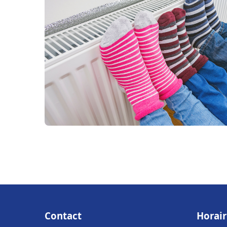
Contact
Horair