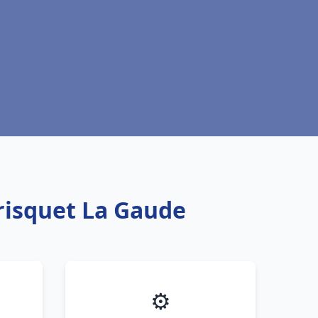
risquet La Gaude
⚙️