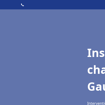
📞
In
cha
Ga
Intervent