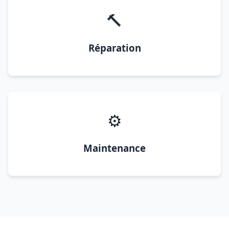
🔨
Réparation
⚙️
Maintenance