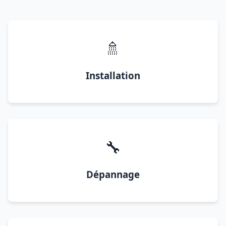
🚿
Installation
🔧
Dépannage