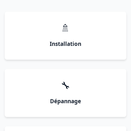
🚿
Installation
🔧
Dépannage