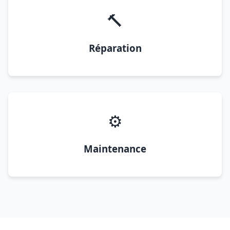
🔨
Réparation
⚙️
Maintenance