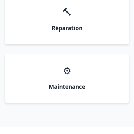
🔨
Réparation
⚙️
Maintenance