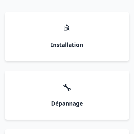
🚿
Installation
🔧
Dépannage