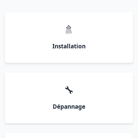
🚿
Installation
🔧
Dépannage