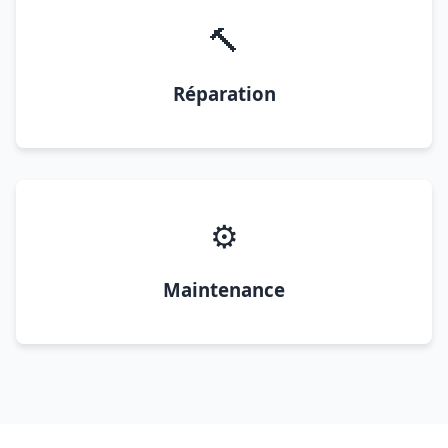
🔨
Réparation
⚙️
Maintenance