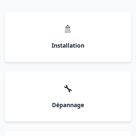
🚿
Installation
🔧
Dépannage