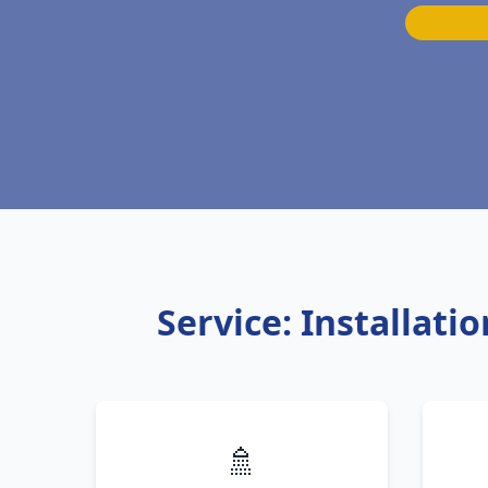
Service: Installat
🚿