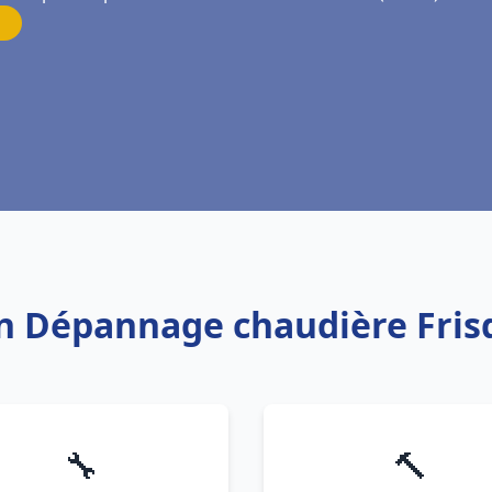
ion Dépannage chaudière Fris
🔧
🔨