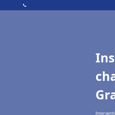
📞
In
cha
Gr
Interventi