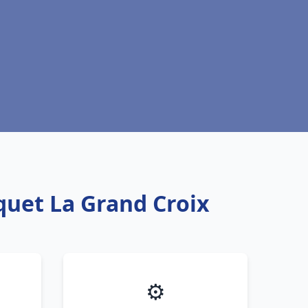
quet La Grand Croix
⚙️