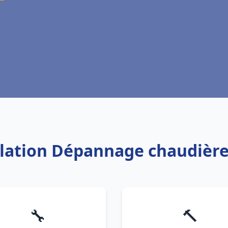
allation Dépannage chaudière
🔧
🔨