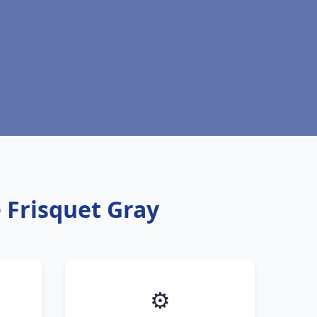
 Frisquet Gray
⚙️