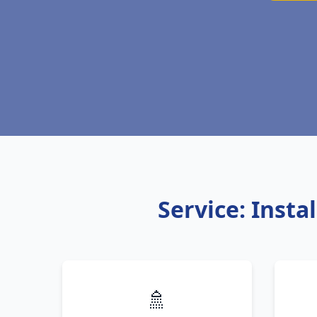
Service: Inst
🚿