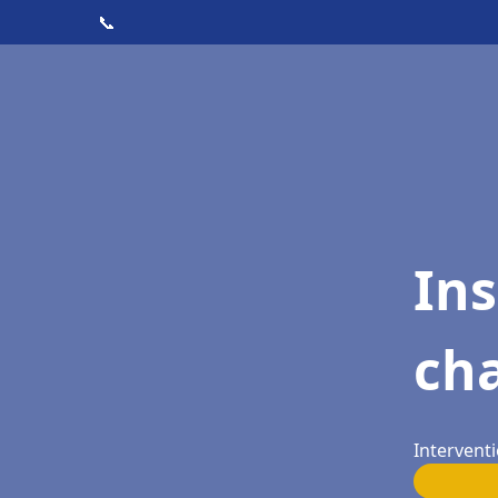
📞
In
cha
Interventi