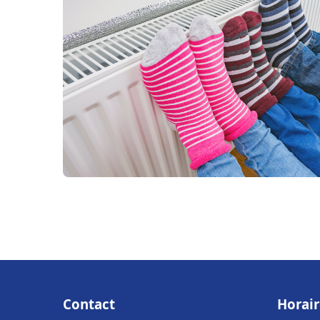
Contact
Horair