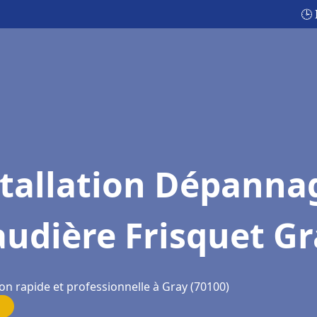
🕒
stallation Dépanna
udière Frisquet G
on rapide et professionnelle à Gray (70100)