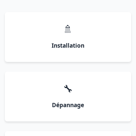
🚿
Installation
🔧
Dépannage