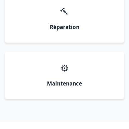
🔨
Réparation
⚙️
Maintenance